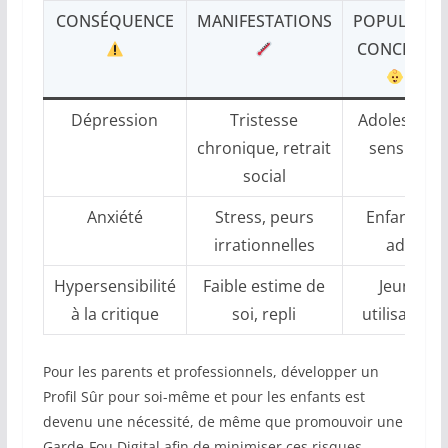
CONSÉQUENCE
MANIFESTATIONS
POPULATIO
CONCERNÉ
Dépression
Tristesse
Adolescent
chronique, retrait
sensibles
social
Anxiété
Stress, peurs
Enfants et
irrationnelles
ados
Hypersensibilité
Faible estime de
Jeunes
à la critique
soi, repli
utilisateurs
Pour les parents et professionnels, développer un
Profil Sûr pour soi-même et pour les enfants est
devenu une nécessité, de même que promouvoir une
Garde-Fou Digital afin de minimiser ces risques.