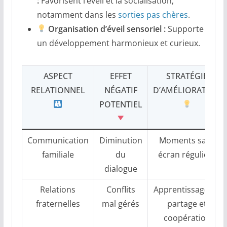
:
Favorisent l’éveil et la socialisation,
notamment dans les
sorties pas chères
.
Organisation d’éveil sensoriel :
Supporte
un développement harmonieux et curieux.
ASPECT
EFFET
STRATÉGIE
RELATIONNEL
NÉGATIF
D’AMÉLIORATION
POTENTIEL
Communication
Diminution
Moments sans
familiale
du
écran réguliers
dialogue
Relations
Conflits
Apprentissage du
fraternelles
mal gérés
partage et
coopération