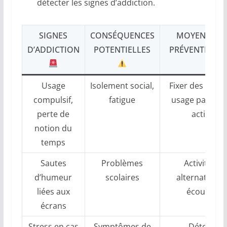
détecter les signes d’addiction.
SIGNES
CONSÉQUENCES
MOYENS DE
D’ADDICTION
POTENTIELLES
PRÉVENTION
Usage
Isolement social,
Fixer des règles
compulsif,
fatigue
usage parenta
perte de
actif
notion du
temps
Sautes
Problèmes
Activités
d’humeur
scolaires
alternatives,
liées aux
écoute
écrans
Stress en cas
Symptômes de
Détox