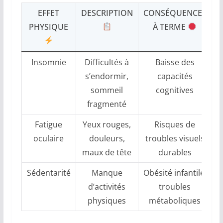
EFFET
DESCRIPTION
CONSÉQUENCES
PHYSIQUE
À TERME
Insomnie
Difficultés à
Baisse des
s’endormir,
capacités
sommeil
cognitives
fragmenté
Fatigue
Yeux rouges,
Risques de
oculaire
douleurs,
troubles visuels
maux de tête
durables
Sédentarité
Manque
Obésité infantile,
d’activités
troubles
physiques
métaboliques