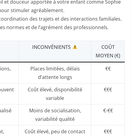
eil et douceur apportée à votre enfant comme Sophie
l pour stimuler agréablement.
 coordination des trajets et des interactions familiales.
es normes et de l’agrément des professionnels.
INCONVÉNIENTS
COÛT
MOYEN (€)
ions,
Places limitées, délais
€€
d’attente longs
souvent
Coût élevé, disponibilité
€€€
variable
ualisé
Moins de socialisation,
€-€€
variabilité qualité
t,
Coût élevé, peu de contact
€€€