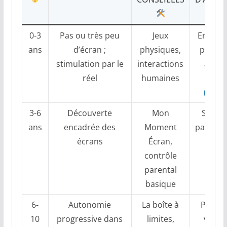
0-3
Pas ou très peu
Jeux
Encoura
ans
d’écran ;
physiques,
partici
stimulation par le
interactions
aux ri
réel
humaines
apais
(détail
3-6
Découverte
Mon
Suivi 
ans
encadrée des
Moment
parent l
écrans
Écran,
sess
contrôle
parental
basique
6-
Autonomie
La boîte à
Planifi
10
progressive dans
limites,
visuel