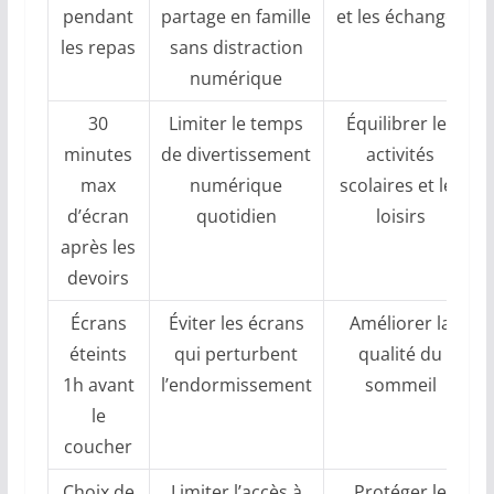
pendant
partage en famille
et les échanges
les repas
sans distraction
numérique
30
Limiter le temps
Équilibrer les
minutes
de divertissement
activités
max
numérique
scolaires et les
d’écran
quotidien
loisirs
après les
devoirs
Écrans
Éviter les écrans
Améliorer la
éteints
qui perturbent
qualité du
1h avant
l’endormissement
sommeil
le
coucher
Choix de
Limiter l’accès à
Protéger le