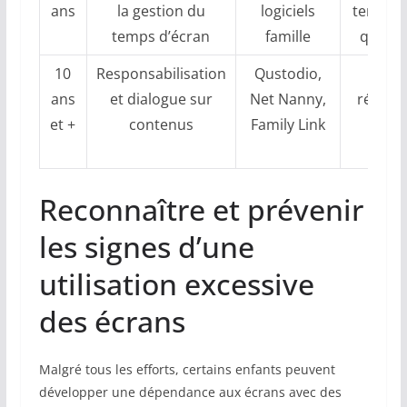
ans
la gestion du
logiciels
temps d
temps d’écran
famille
quotid
10
Responsabilisation
Qustodio,
Révi
ans
et dialogue sur
Net Nanny,
réguliè
et +
contenus
Family Link
règ
famil
Reconnaître et prévenir
les signes d’une
utilisation excessive
des écrans
Malgré tous les efforts, certains enfants peuvent
développer une dépendance aux écrans avec des