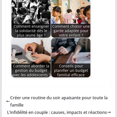
Comment enseigner
Comment choisir une
la solidarité dès le
garde adaptée pour
plus jeune âge ?
votre enfant ?
Comment aborder la
Conseils pour
gestion du budget
planifier un budget
avec les adolescents ?
familial efficace
Créer une routine du soir apaisante pour toute la
famille
L’infidélité en couple : causes, impacts et réactions