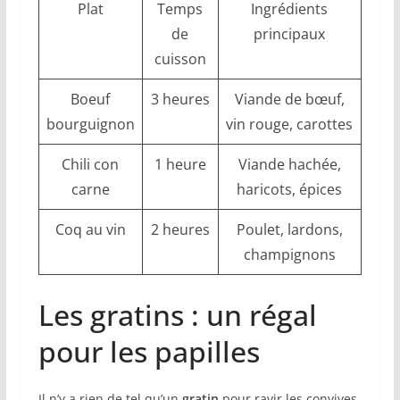
Plat
Temps
Ingrédients
de
principaux
cuisson
Boeuf
3 heures
Viande de bœuf,
bourguignon
vin rouge, carottes
Chili con
1 heure
Viande hachée,
carne
haricots, épices
Coq au vin
2 heures
Poulet, lardons,
champignons
Les gratins : un régal
pour les papilles
Il n’y a rien de tel qu’un
gratin
pour ravir les convives