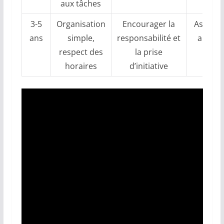
aux tâches
3-5
Organisation
Encourager la
Assuran
ans
simple,
responsabilité et
auton
respect des
la prise
socia
horaires
d’initiative