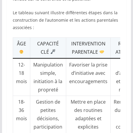
Le tableau suivant illustre différentes étapes dans la
construction de l’autonomie et les actions parentales
associées :
ÂGE
CAPACITÉ
INTERVENTION
RÉSUL
CLÉ
PARENTALE
ATTEN
12-
Manipulation
Favoriser la prise
Déb
18
simple,
d’initiative avec
d’auto
mois
initiation à la
encouragements
et conf
propreté
naiss
18-
Gestion de
Mettre en place
Renforc
36
petites
des routines
du sent
mois
décisions,
adaptées et
de
participation
explicites
compét