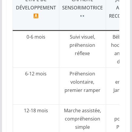
DÉVELOPPEMENT
SENSORIMOTRICE
ACTIVI
RECOMM
0-6 mois
Suivi visuel,
Bébé Co
préhension
hochets,
réflexe
anneau
dentit
6-12 mois
Préhension
Jouet
volontaire,
empila
premier ramper
Janod, p
Leg
12-18 mois
Marche assistée,
Chic
compréhension
pousset
simple
Playmo