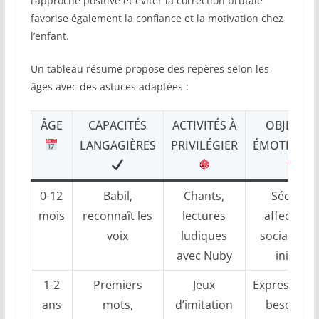
l’approche positive et éviter la correction brutale
favorise également la confiance et la motivation chez
l’enfant.
Un tableau résumé propose des repères selon les
âges avec des astuces adaptées :
ÂGE
CAPACITÉS
ACTIVITÉS À
OBJECTIF
LANGAGIÈRES
PRIVILÉGIER
ÉMOTIONN
0-12
Babil,
Chants,
Sécurité
mois
reconnaît les
lectures
affective e
voix
ludiques
socialisati
avec Nuby
initiale
1-2
Premiers
Jeux
Expression 
ans
mots,
d’imitation
besoins e