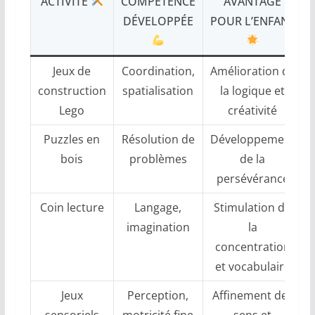
ACTIVITÉ
COMPÉTENCE
AVANTAGE
DÉVELOPPÉE
POUR L’ENFANT
Jeux de
Coordination,
Amélioration de
construction
spatialisation
la logique et
Lego
créativité
Puzzles en
Résolution de
Développement
bois
problèmes
de la
persévérance
Coin lecture
Langage,
Stimulation de
imagination
la
concentration
et vocabulaire
Jeux
Perception,
Affinement des
sensoriels
motricité fine
sens et