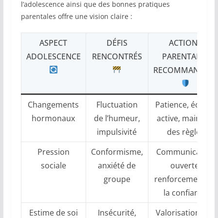
l’adolescence ainsi que des bonnes pratiques
parentales offre une vision claire :
ASPECT
DÉFIS
ACTIONS
ADOLESCENCE
RENCONTRÉS
PARENTALES
RECOMMANDÉES
Changements
Fluctuation
Patience, écoute
hormonaux
de l’humeur,
active, maintien
impulsivité
des règles
Pression
Conformisme,
Communication
sociale
anxiété de
ouverte,
groupe
renforcement de
la confiance
Estime de soi
Insécurité,
Valorisation des