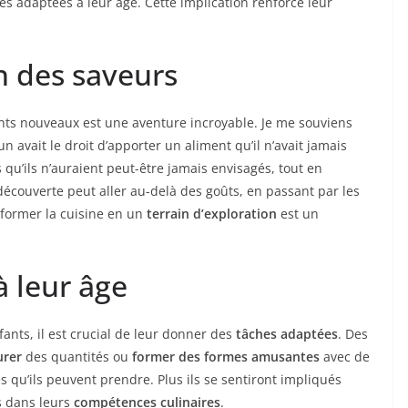
es adaptées à leur âge. Cette implication renforce leur
on des saveurs
nts nouveaux est une aventure incroyable. Je me souviens
un avait le droit d’apporter un aliment qu’il n’avait jamais
 qu’ils n’auraient peut-être jamais envisagés, tout en
 découverte peut aller au-delà des goûts, en passant par les
nsformer la cuisine en un
terrain d’exploration
est un
à leur âge
fants, il est crucial de leur donner des
tâches adaptées
. Des
rer
des quantités ou
former des formes amusantes
avec de
s qu’ils peuvent prendre. Plus ils se sentiront impliqués
s dans leurs
compétences culinaires
.