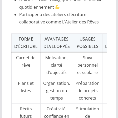
quotidiennement
Participer à des ateliers d’écriture
collaborative comme L’Atelier des Rêves
FORME
AVANTAGES
USAGES
D’ÉCRITURE
DÉVELOPPÉS
POSSIBLES
D’AC
Carnet de
Motivation,
Suivi
En
rêve
clarté
personnel
régul
d’objectifs
et scolaire
Plans et
Organisation,
Préparation
Mett
listes
gestion du
de projets
visua
temps
concrets
Récits
Créativité,
Stimulation
Favo
futurs
confiance en
de
d’