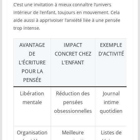
C’est une invitation à mieux connaître l’univers
intérieur de l’enfant, toujours en mouvement. Cela
aide aussi à apprivoiser l’anxiété liée à une pensée
trop intense.
AVANTAGE
IMPACT
EXEMPLE
DE
CONCRET CHEZ
D’ACTIVITÉ
L’ÉCRITURE
L’ENFANT
POUR LA
PENSÉE
Libération
Réduction des
Journal
Ins
mentale
pensées
intime
rit
obsessionnelles
quotidien
écr
de
Organisation
Meilleure
Listes de
Uti