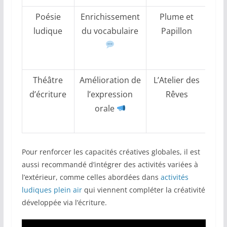
Poésie
Enrichissement
Plume et
All
ludique
du vocabulaire
Papillon
et 
p
Théâtre
Amélioration de
L’Atelier des
Fa
d’écriture
l’expression
Rêves
je
orale
pou
l’i
Pour renforcer les capacités créatives globales, il est
aussi recommandé d’intégrer des activités variées à
l’extérieur, comme celles abordées dans
activités
ludiques plein air
qui viennent compléter la créativité
développée via l’écriture.