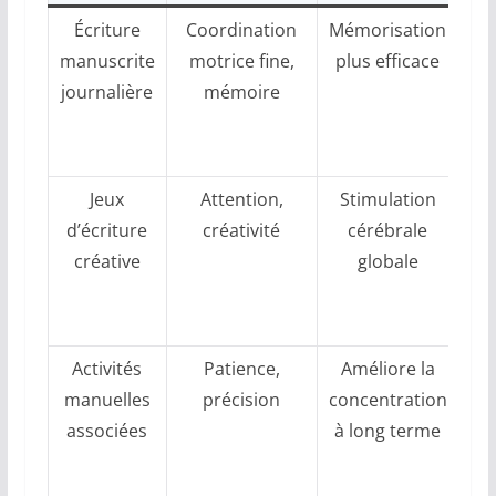
Écriture
Coordination
Mémorisation
Pr
manuscrite
motrice fine,
plus efficace
journalière
mémoire
s
lu
Jeux
Attention,
Stimulation
Ut
d’écriture
créativité
cérébrale
créative
globale
va
m
Activités
Patience,
Améliore la
A
manuelles
précision
concentration
associées
à long terme
mo
c