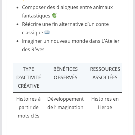
Composer des dialogues entre animaux
fantastiques
Réécrire une fin alternative d’un conte
classique
Imaginer un nouveau monde dans L’Atelier
des Rêves
TYPE
BÉNÉFICES
RESSOURCES
D’ACTIVITÉ
OBSERVÉS
ASSOCIÉES
P
CRÉATIVE
Histoires à
Développement
Histoires en
partir de
de l’imagination
Herbe
rég
mots clés
l
p
des