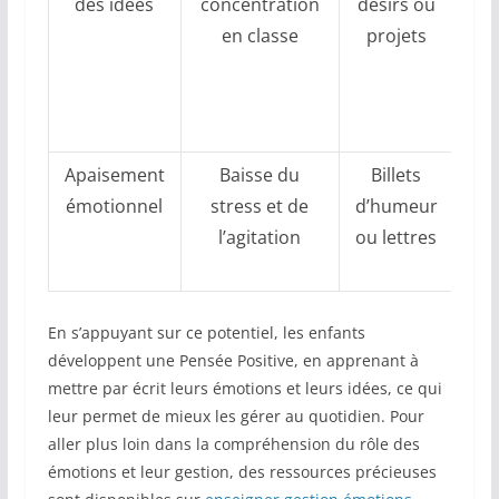
des idées
concentration
désirs ou
c
en classe
projets
thé
(ex
cro
Apaisement
Baisse du
Billets
En
émotionnel
stress et de
d’humeur
l
l’agitation
ou lettres
ma
p
En s’appuyant sur ce potentiel, les enfants
développent une Pensée Positive, en apprenant à
mettre par écrit leurs émotions et leurs idées, ce qui
leur permet de mieux les gérer au quotidien. Pour
aller plus loin dans la compréhension du rôle des
émotions et leur gestion, des ressources précieuses