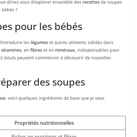
 Que diriez-vous d’explorer ensemble des
recettes
de soupes
s bébés ?
pes pour les bébés
’introduire les
légumes
et autres aliments solides dans
n
vitamines
, en
fibres
et en
minéraux
, indispensables pour
tits bouts peuvent commencer à découvrir de nouvelles
réparer des soupes
use
, voici quelques ingrédients de base que je vous
Propriétés nutritionnelles
Riches en protéines et fibres