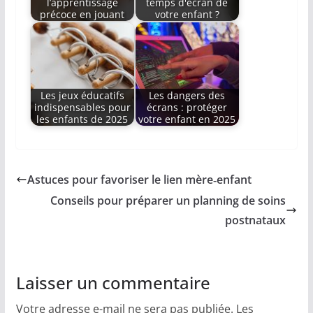
l’apprentissage
temps d'écran de
précoce en jouant
votre enfant ?
Les jeux éducatifs
Les dangers des
indispensables pour
écrans : protéger
les enfants de 2025
votre enfant en 2025
Astuces pour favoriser le lien mère‐enfant
Conseils pour préparer un planning de soins
postnataux
Laisser un commentaire
Votre adresse e-mail ne sera pas publiée.
Les