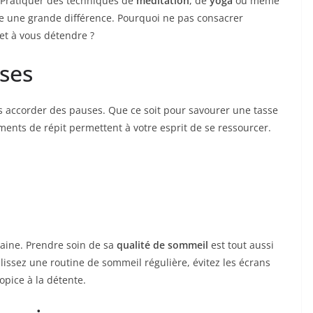
 Pratiquer des techniques de
méditation
, de
yoga
ou même
re une grande différence. Pourquoi ne pas consacrer
et à vous détendre ?
ses
s accorder des pauses. Que ce soit pour savourer une tasse
ments de répit permettent à votre esprit de se ressourcer.
saine. Prendre soin de sa
qualité de sommeil
est tout aussi
issez une routine de sommeil régulière, évitez les écrans
opice à la détente.