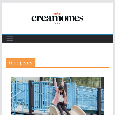
Passer
au
contenu
tout-petits