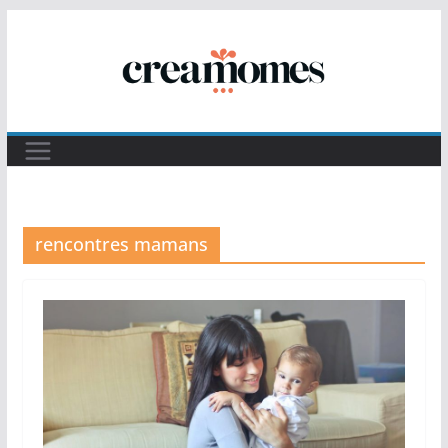
Passer
au
contenu
rencontres mamans