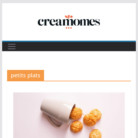
Passer
au
contenu
petits plats