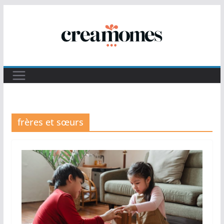
Passer
au
contenu
frères et sœurs