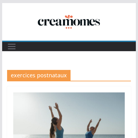
Passer
au
contenu
exercices postnataux