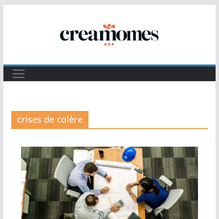
Passer
au
contenu
crises de colère