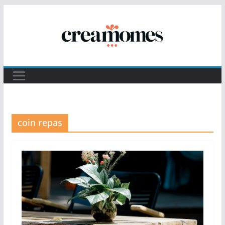
Passer
au
contenu
coin repas