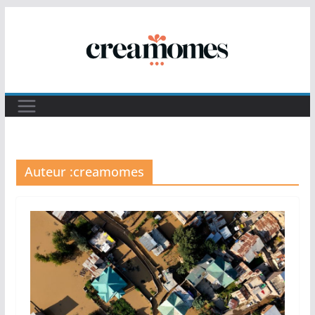
Passer
au
contenu
Auteur :
creamomes